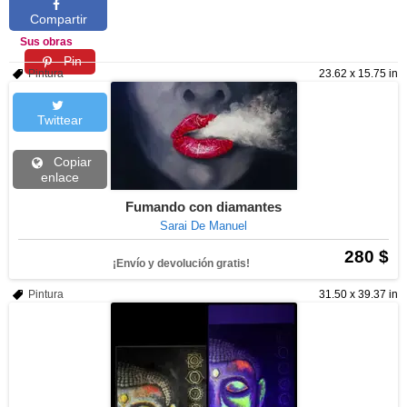
Compartir
Sus obras
Pin
Pintura
23.62 x 15.75 in
Twittear
Copiar
enlace
Fumando con diamantes
Sarai De Manuel
280 $
¡Envío y devolución gratis!
Pintura
31.50 x 39.37 in