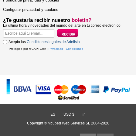
Política de privacidad y cookies
Configurar privacidad y cookies
¿Te gustaría recibir nuestro
boletín?
La última hora y novedades del mundo del arte en tu correo electrónico
Acepto las
Condiciones legales de Artelista
.
Protegido por reCAPTCHA |
Privacidad
-
Condiciones
ES
/
USD $
/
in
Copyright © Mcubed Web Services SL 2004-2026